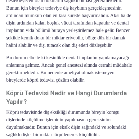
destekleyecek olan dokuların sağlıklı olması gerekmektedir.
Bunun için bireyler tedaviye diş kaybının gerçekleşmesinin
ardından mümkün olan en kısa sürede başvurmalıdır. Aksi halde
dişin ardından kalan boşluk vücut tarafından kapatılır ve dental
implantın vida bölümü buraya yerleştirilemez hale gelir. Benzer
şekilde kemik doku bir miktar eriyebilir, bölge düz bir damak
halini alabilir ve dişi tutacak olan diş etleri düzleşebilir.
Bu durum elbette ki kesinlikle dental implantın yapılamayacağı
anlamına gelmez. Ancak genel anestezi altında cerrahi müdahale
gerektirmektedir. Bu nedenle ameliyat olmak istemeyen
bireylerde köprü tedavisi çözüm olabilir.
Köprü Tedavisi Nedir ve Hangi Durumlarda
Yapılır?
Köprü tedavisinde diş eksikliği durumunda bireyin komşu
dişlerinde küçültme işleminin yapılmasına gereksinim
duyulmaktadır. Bunun için eksik dişin sağındaki ve solundaki
sağlıklı dişler bir miktar törpülenerek küçültülür.