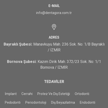
E-MAIL
info@dentagora.com.tr
ADRES
Bayraklı Şubesi:
Manavkuyu Mah. 236 Sok. No: 1/B Bayraklı
/ İZMİR
Bornova Şubesi:
Kazım Dirik Mah. 372/23 Sok. No: 1/1
Bornova / İZMİR
TEDAVİLER
İmplant
Cerrahi
Protez Ve Diş Estetiği
Ortodonti
Pedodonti
Periodontoloji
Diş Beyazlatma
Endodonti